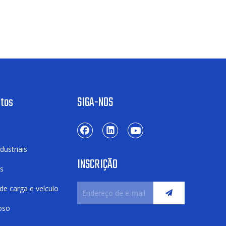
utos
SIGA-NOS
dustriais
INSCRIÇÃO
os
de carga e veículo
goso