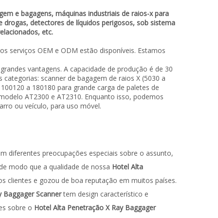
gem e bagagens, máquinas industriais de raios-x para
e drogas, detectores de líquidos perigosos, sob sistema
elacionados, etc.
 os serviços OEM e ODM estão disponíveis. Estamos
 grandes vantagens. A capacidade de produção é de 30
 categorias: scanner de bagagem de raios X (5030 a
 100120 a 180180 para grande carga de paletes de
s, modelo AT2300 e AT2310. Enquanto isso, podemos
rro ou veículo, para uso móvel.
êm diferentes preocupações especiais sobre o assunto,
, de modo que a qualidade de nossa
Hotel Alta
os clientes e gozou de boa reputação em muitos países.
ay Baggager Scanner
tem design característico e
es sobre o
Hotel Alta Penetração X Ray Baggager