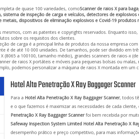
ompleta de quase 100 variedades, como
Scanner de raios X para baga
 sistema de inspeção de carga e veículos, detectores de explosivos 
de metais, dispositivos de eliminação explosivos e Covid-19 produtos r
s mesmos, com as patentes e copyrights reservados. Enquanto isso,
utos sobre os requisitos dos clientes.
ção de carga é a principal linha de produtos da nossa empresa com
e é de até 10 000 unidades. De tamanhos, pode ser dividido em três
X (8065 a 100100, tamanho médio), grandes scanners de raios-x (de
canner de raios X portáteis e móveis para pequenas bolsas ou mala
xemplo, podemos personalizar a máquina de raios X montada em um ca
Hotel Alta Penetração X Ray Baggager Scanner
Para a
Hotel Alta Penetração X Ray Baggager Scanner
, todos t
e o que fazemos é maximizar as necessidades de cada cliente
Penetração X Ray Baggager Scanner
foi bem recebida por muit
Safeway Inspection System Limited
Hotel Alta Penetração X R
desempenho prático e preço competitivo, para mais informaçõ